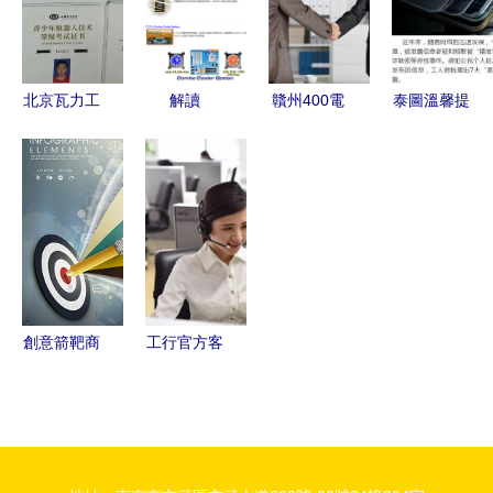
服務指南
務的深度融
合
北京瓦力工
解讀
贛州400電
泰圖溫馨提
廠 信息技
ASROCK華
話辦理全攻
醒 警惕這
術咨詢服務
擎H61M-
略 從申請
七個網絡套
的創新與實
VG4主板
到價格選擇
路，嚴防信
踐
性價比之選
指南
息被盜
與廣州翔騰
服務部的信
息咨詢服務
創意箭靶商
工行官方客
務信息圖
服微信號上
高效溝通的
線 便捷服
視覺利器
務觸手可及