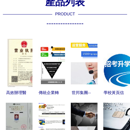
產品列表
PRODUCT
----------------
高效辦理醫
傳統企業轉
世邦集團--
學校黃頁信
療器械經營
型利器 產
破碎生產線
息咨詢服務
許可證產品
品、服務、
改造專家
覆蓋全鏈條
注冊廣審表
解決方案與
的精準商業
的信息咨詢
信息咨詢服
資源指南