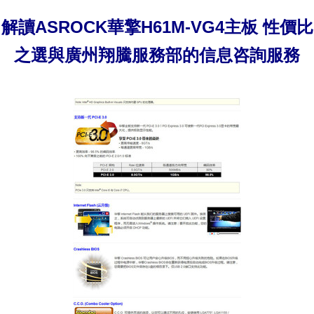
解讀ASROCK華擎H61M-VG4主板 性價比
之選與廣州翔騰服務部的信息咨詢服務