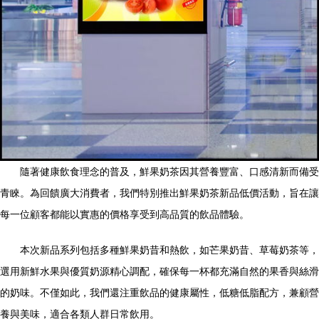
隨著健康飲食理念的普及，鮮果奶茶因其營養豐富、口感清新而備受
青睞。為回饋廣大消費者，我們特別推出鮮果奶茶新品低價活動，旨在讓
每一位顧客都能以實惠的價格享受到高品質的飲品體驗。
本次新品系列包括多種鮮果奶昔和熱飲，如芒果奶昔、草莓奶茶等，
選用新鮮水果與優質奶源精心調配，確保每一杯都充滿自然的果香與絲滑
的奶味。不僅如此，我們還注重飲品的健康屬性，低糖低脂配方，兼顧營
養與美味，適合各類人群日常飲用。