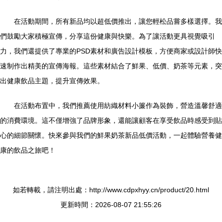
在活動期間，所有新品均以超低價推出，讓您輕松品嘗多樣選擇。我
們鼓勵大家積極宣傳，分享這份健康與快樂。為了讓活動更具視覺吸引
力，我們還提供了專業的PSD素材和廣告設計模板，方便商家或設計師快
速制作出精美的宣傳海報。這些素材結合了鮮果、低價、奶茶等元素，突
出健康飲品主題，提升宣傳效果。
在活動布置中，我們推薦使用紡織材料小簾作為裝飾，營造溫馨舒適
的消費環境。這不僅增強了品牌形象，還能讓顧客在享受飲品時感受到貼
心的細節關懷。快來參與我們的鮮果奶茶新品低價活動，一起體驗營養健
康的飲品之旅吧！
如若轉載，請注明出處：http://www.cdpxhyy.cn/product/20.html
更新時間：2026-08-07 21:55:26