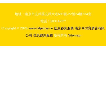
健康選擇
的聯合查詢
服務與信息
地址：南京市玄武區玄武大道699號-22號24幢334室
咨詢服務解
電話：1891423**
析
Copyright © 2026
www.cdpxhyy.cn
信息咨詢服務
南京車財寶廣告有限
公司
信息咨詢服務
版權所有
Sitemap