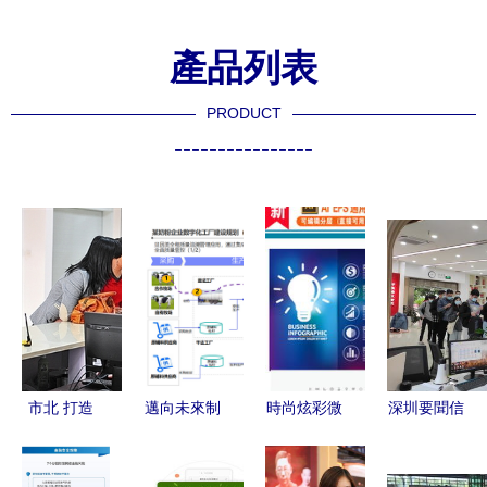
產品列表
PRODUCT
----------------
市北 打造
邁向未來制
時尚炫彩微
深圳要聞信
生態圈，激
造的燈塔
立體統計標
息咨詢服務
發就業創業
智能工廠整
簽矢量信息
洞察灣區動