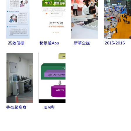
活力——信
體藍圖與信
圖表素材
態，賦能決
息咨詢服務
息化頂層架
打造高端商
策未來
的新篇章
構設計解析
務咨詢視覺
呈現
高效便捷
豬易通App
新華全媒
2015-2016
產品及服務
安卓版
+丨服貿會
年網絡與通
信息查詢與
7.0.1下載
上的科技新
信行業展會
咨詢服務全
與使用指南
看點 信息
信息概覽
解析
河東軟件園
咨詢服務邁
提供信息咨
向“智能
詢服務
+”新階段
香奈馨瘦身
IBM與
排毒精油
FileNet內
有效減肥的
容維護產品